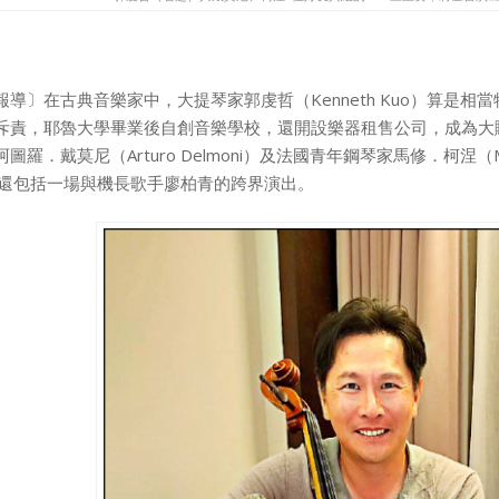
導〕在古典音樂家中，大提琴家郭虔哲（Kenneth Kuo）算是
斥責，耶魯大學畢業後自創音樂學校，還開設樂器租售公司，成為大
羅．戴莫尼（Arturo Delmoni）及法國青年鋼琴家馬修．柯涅（Mat
中還包括一場與機長歌手廖柏青的跨界演出。