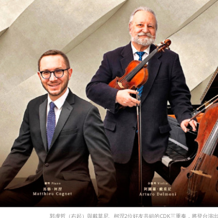
郭虔哲（右起）與戴莫尼、柯涅2位好友共組的CDK三重奏，將登台演