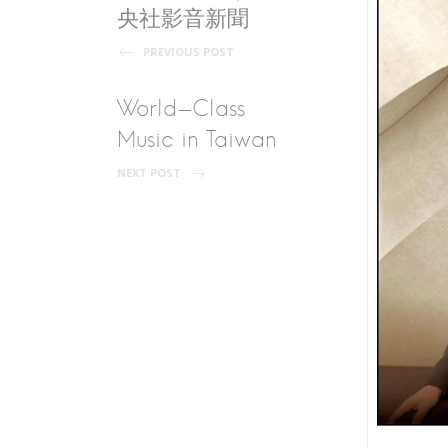
s
央社影音新聞
PREVIOUS POST
t
World-Class
n
Music in Taiwan
NEXT POST
a
v
i
g
a