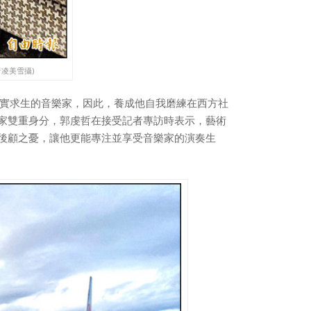
凌美雪攝)
務實求生的音樂家，因此，養成他自我磨練在西方社
家雙重身分，郭虔哲在接受記者專訪時表示，藝術
後顧之憂，讓他更能專注並享受音樂家的演奏生