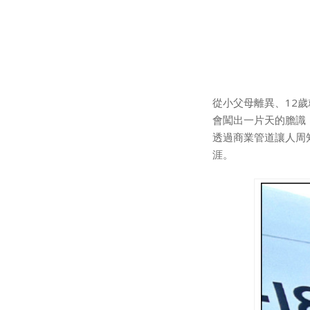
從小父母離異、12
會闖出一片天的膽識
透過商業管道讓人周
涯。