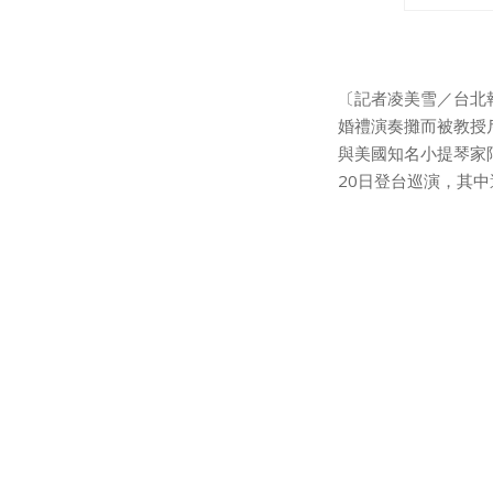
t
i
〔記者凌美雪／台北報
婚禮演奏攤而被教授
o
與美國知名小提琴家阿圖
20日登台巡演，其
n