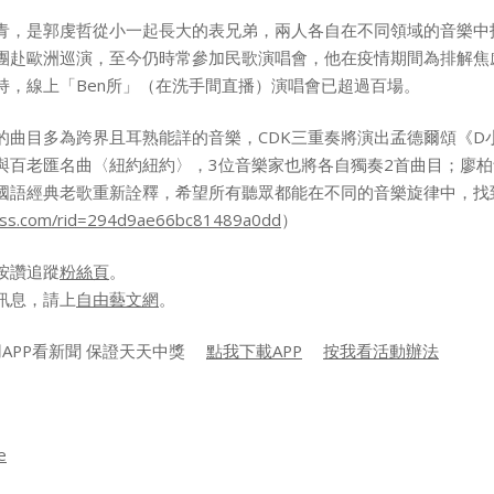
青，是郭虔哲從小一起長大的表兄弟，兩人各自在不同領域的音樂中
團赴歐洲巡演，至今仍時常參加民歌演唱會，他在疫情期間為排解焦
持，線上「Ben所」（在洗手間直播）演唱會已超過百場。
的曲目多為跨界且耳熟能詳的音樂，CDK三重奏將演出孟德爾頌《D
Tango〉與百老匯名曲〈紐約紐約〉，3位音樂家也將各自獨奏2首曲目
國語經典老歌重新詮釋，希望所有聽眾都能在不同的音樂旋律中，找
lass.com/rid=294d9ae66bc81489a0dd
）
按讚追蹤
粉絲頁
。
訊息，請上
自由藝文網
。
用APP看新聞 保證天天中獎
點我下載APP
按我看活動辦法
e