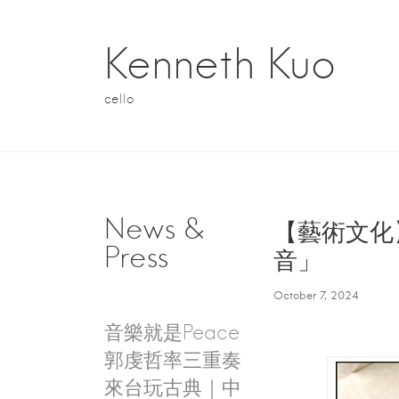
S
k
i
Kenneth Kuo
p
t
o
cello
c
o
n
t
e
n
News &
t
【藝術文化
Press
音」
October 7, 2024
P
音樂就是Peace
郭虔哲率三重奏
o
來台玩古典｜中