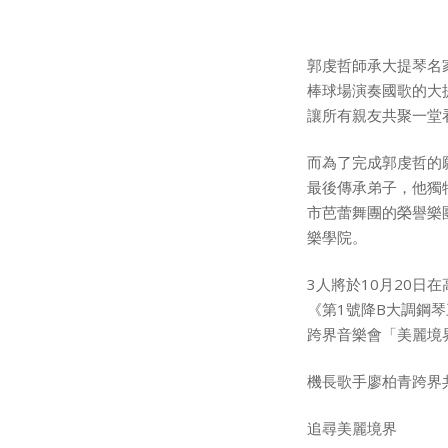
郭虔哲師承大提琴名
棒球場演奏國歌的大
讓所有親友共聚一堂
而為了完成郭虔哲的
最後傳承弟子，他獨
市芭蕾舞團的榮譽樂
樂學院。
3人將於10月20
《第1號降B大調鋼
跨界音樂會「美麗境界（
機長歌手廖柏青跨界
追尋美麗境界