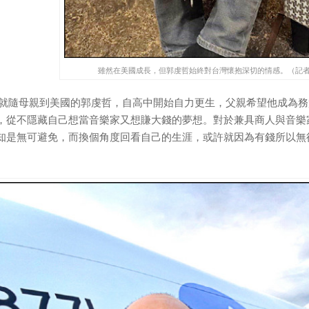
雖然在美國成長，但郭虔哲始終對台灣懷抱深切的情感。（記者
歲就隨母親到美國的郭虔哲，自高中開始自力更生，父親希望他成為
，從不隱藏自己想當音樂家又想賺大錢的夢想。對於兼具商人與音樂
知是無可避免，而換個角度回看自己的生涯，或許就因為有錢所以無