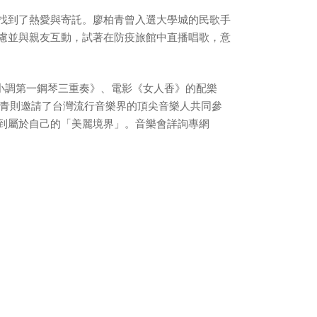
找到了熱愛與寄託。廖柏青曾入選大學城的民歌手
慮並與親友互動，試著在防疫旅館中直播唱歌，意
小調第一鋼琴三重奏》、電影《女人香》的配樂
；廖柏青則邀請了台灣流行音樂界的頂尖音樂人共同參
到屬於自己的「美麗境界」。音樂會詳詢專網