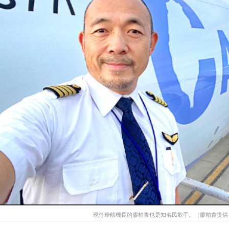
現任華航機長的廖柏青也是知名民歌手。（廖柏青提供