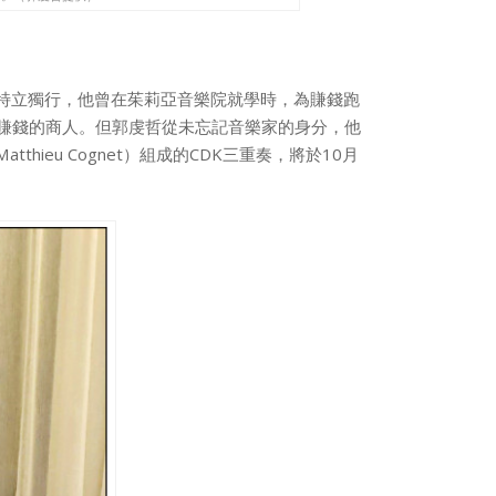
相當特立獨行，他曾在茱莉亞音樂院就學時，為賺錢跑
賺錢的商人。但郭虔哲從未忘記音樂家的身分，他
thieu Cognet）組成的CDK三重奏，將於10月