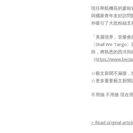
現任華航機長的廖柏
與國家青年友好訪問
外吸引了大批粉絲支
「美麗境界」音樂會
〈Shall We 
與，將熟悉的西洋與
（
https://www.bec
☆藝文新聞不漏接，
☆更多重要藝文新聞
不用抽 不用搶 現在
> Read original articl