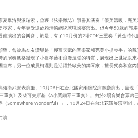
家夏畢洛與派瑞索，曾獲《弦樂雜誌》讚譽其演奏「優美溫暖，完美表
提琴家，今年更受邀於賴清德總統就職國宴演出。但今年50歲的郭
看他演出的音樂會，於是，有了10月份的2場CDK三重奏「黃金時代
願望，曾被馬友友讚譽是「極富天賦的音樂家和完美小提琴手」的戴
特的演奏風格體現了小提琴藝術浪漫溫暖的特質，展現出上世紀以來
團首席；另一位成員柯涅則是活躍於歐美的鋼琴家，擅長獨奏和室內
日在高雄衛武營表演廳、10月26日在台北國家兩廳院演奏廳演出，呈
琴三重奏》及柴可夫斯基《A小調鋼琴三重奏》。由於2場音樂會票房
Somewhere Wonderful）」，10月24日在台北花漾展演空
共演