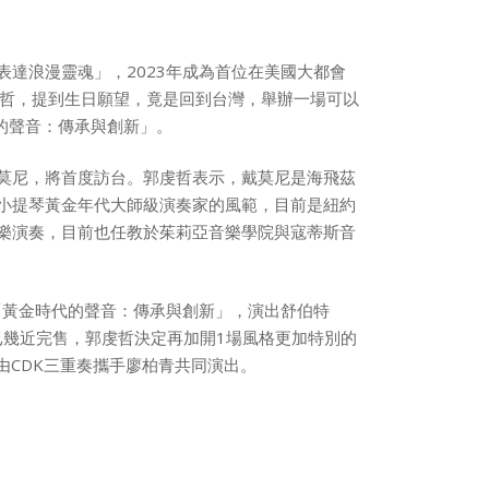
達浪漫靈魂」，2023年成為首位在美國大都會
虔哲，提到生日願望，竟是回到台灣，舉辦一場可以
的聲音：傳承與創新」。
莫尼，將首度訪台。郭虔哲表示，戴莫尼是海飛茲
小提琴黃金年代大師級演奏家的風範，目前是紐約
樂演奏，目前也任教於茱莉亞音樂學院與寇蒂斯音
現「黃金時代的聲音：傳承與創新」，演出舒伯特
已幾近完售，郭虔哲決定再加開1場風格更加特別的
間，由CDK三重奏攜手廖柏青共同演出。