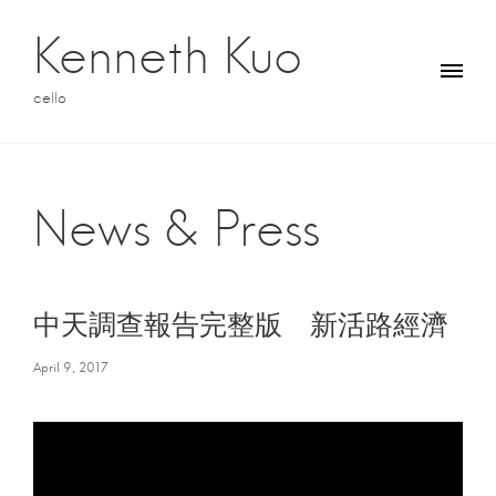
S
k
Kenneth Kuo
i
p
cello
t
o
c
o
n
News & Press
t
e
n
t
中天調查報告完整版 新活路經濟
April 9, 2017