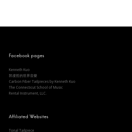
s
t
n
a
Facebook pages
v
Kenneth Kuo
郭虔哲的世界音樂
i
Carbon Fiber Tailpieces by Kenneth Kuo
The Connecticut School of Music
Rental Instrument, LLC.
g
a
Affiliated Websites
t
Tonal Tailpiece