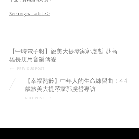
See original article >
【中時電子報】旅美大提琴家郭虔哲 赴高
P
雄長庚用音樂傳愛
PREVIOUS POST
o
【幸福熟齡】中年人的生命練習曲！44
s
歲旅美大提琴家郭虔哲專訪
NEXT POST
t
n