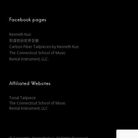
a
v
Facebook pages
i
Kenneth Kuo
郭虔哲的世界音樂
g
Carbon Fiber Tailpieces by Kenneth Kuo
The Connecticut School of Music
a
Rental Instrument, LLC.
t
Affiliated Websites
i
Tonal Tailpiece
The Connecticut School of Music
o
Rental Instrument, LLC
n
© Copyright . Kenneth Kuo. All Rights Reserved.