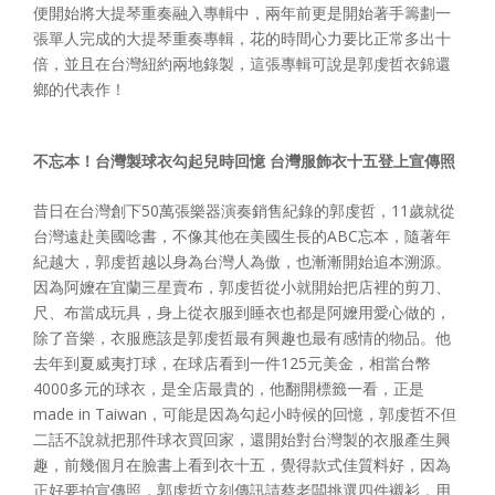
便開始將大提琴重奏融入專輯中，兩年前更是開始著手籌劃一
張單人完成的大提琴重奏專輯，花的時間心力要比正常多出十
倍，並且在台灣紐約兩地錄製，這張專輯可說是郭虔哲衣錦還
鄉的代表作！
不忘本！台灣製球衣勾起兒時回憶 台灣服飾衣十五登上宣傳照
昔日在台灣創下50萬張樂器演奏銷售紀錄的郭虔哲，11歲就從
台灣遠赴美國唸書，不像其他在美國生長的ABC忘本，隨著年
紀越大，郭虔哲越以身為台灣人為傲，也漸漸開始追本溯源。
因為阿嬤在宜蘭三星賣布，郭虔哲從小就開始把店裡的剪刀、
尺、布當成玩具，身上從衣服到睡衣也都是阿嬤用愛心做的，
除了音樂，衣服應該是郭虔哲最有興趣也最有感情的物品。他
去年到夏威夷打球，在球店看到一件125元美金，相當台幣
4000多元的球衣，是全店最貴的，他翻開標籤一看，正是
made in Taiwan，可能是因為勾起小時候的回憶，郭虔哲不但
二話不說就把那件球衣買回家，還開始對台灣製的衣服產生興
趣，前幾個月在臉書上看到衣十五，覺得款式佳質料好，因為
正好要拍宣傳照，郭虔哲立刻傳訊請蔡老闆挑選四件襯衫，用