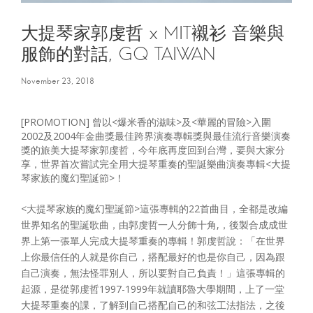
大提琴家郭虔哲 x MIT襯衫 音樂與
服飾的對話, GQ TAIWAN
November 23, 2018
[PROMOTION] 曾以<爆米香的滋味>及<華麗的冒險>入圍
2002及2004年金曲獎最佳跨界演奏專輯獎與最佳流行音樂演奏
獎的旅美大提琴家郭虔哲，今年底再度回到台灣，要與大家分
享，世界首次嘗試完全用大提琴重奏的聖誕樂曲演奏專輯<大提
琴家族的魔幻聖誕節>！
<大提琴家族的魔幻聖誕節>這張專輯的22首曲目，全都是改編
世界知名的聖誕歌曲，由郭虔哲一人分飾十角,，後製合成成世
界上第一張單人完成大提琴重奏的專輯！郭虔哲說：「在世界
上你最信任的人就是你自己，搭配最好的也是你自己，因為跟
自己演奏，無法怪罪別人，所以要對自己負責！」這張專輯的
起源，是從郭虔哲1997-1999年就讀耶魯大學期間，上了一堂
大提琴重奏的課，了解到自己搭配自己的和弦工法指法，之後