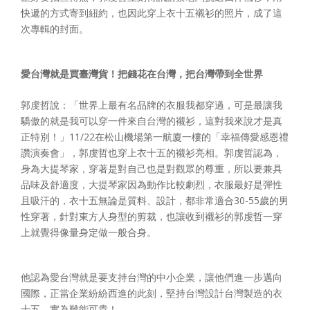
快遞的方式寄到紐約，也因此穿上衣十五襯衫的照片，成了這
次專輯的封面。
愛台灣就是買臺灣貨！把錢花在台灣，把台灣帶到全世界
郭虔哲說：「世界上最有名品牌的衣服我都穿過，可是最讓我
驕傲的就是我可以穿一件來自台灣的襯衫，這對我來說才是真
正特別！」11/22在松山機場第一航廈一樓的「幸福傳愛感恩禮
讚演奏會」，郭虔哲也穿上衣十五的襯衫亮相。郭虔哲認為，
身為大提琴家，穿著是對自己也是對觀眾的尊重，所以要兼具
品味及舒適度，大提琴家因為動作比較劇烈，衣服最好是彈性
且吸汗的，衣十五無論是質料、設計，都非常適合30-55歲的男
性穿著，針對東方人身型的剪裁，也讓收到襯衫的郭虔哲一穿
上就覺得像量身定做一般合身。
他認為愛台灣就是要支持台灣的中小企業，讓他們進一步邁向
國際，正當企業紛紛西進的此刻，堅持台灣設計台灣製造的衣
十五，實為難能可貴！